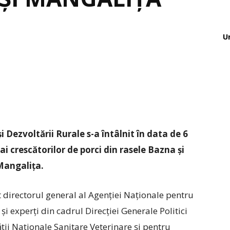
U
i Dezvoltării Rurale s-a întâlnit în data de 6
i crescătorilor de porci din rasele Bazna și
Mangalița.
at directorul general al Agenției Naționale pentru
și experți din cadrul Direcției Generale Politici
ății Naționale Sanitare Veterinare și pentru