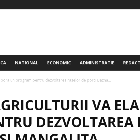
ICA
NATIONAL
ECONOMIC
ADMINISTRATIE
REDACT
elabora un program pentru dezvoltarea raselor de porci Bazna...
AGRICULTURII VA EL
TRU DEZVOLTAREA 
 ŞI MANGALIŢA