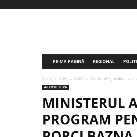
Cronica
Olteniei
PRIMA PAGINĂ
REGIONAL
POLIT
Acasă
AGRICULTURA
Ministerul Agriculturii va 
AGRICULTURA
MINISTERUL 
PROGRAM PEN
PORCI BAZNA