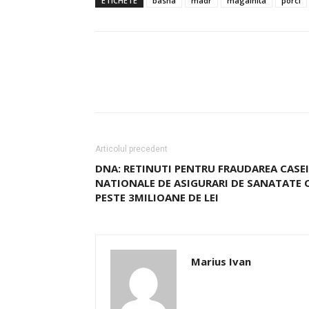
ETICHETE
basna
madr
magalnita
porci
Articolul precedent
DNA: RETINUTI PENTRU FRAUDAREA CASEI
NATIONALE DE ASIGURARI DE SANATATE 
PESTE 3MILIOANE DE LEI
Marius Ivan