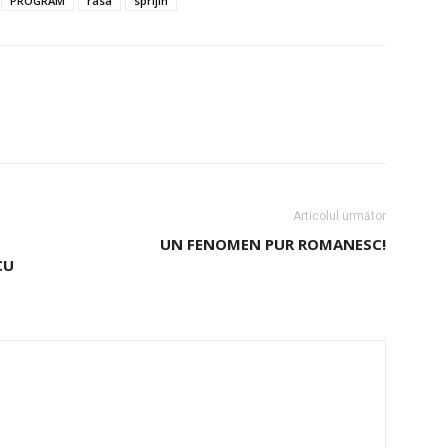
PROGRAM
rasa
sprijin
Articolul următor
UN FENOMEN PUR ROMANESC!
CU