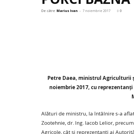
De către
Marius Ivan
-
7 noiembrie 2017
0
Petre Daea, ministrul Agriculturii ș
noiembrie 2017, cu reprezentanți a
Alături de ministru, la întâlnire s-a afl
Zootehnie, dr. Ing. Iacob Lelior, precum 
Agricole, cât și reprezentanți ai Autorit