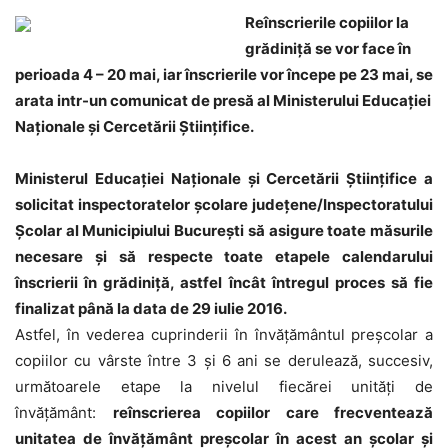
Reînscrierile copiilor la
grădiniță se vor face în
perioada 4 – 20 mai, iar înscrierile vor începe pe 23 mai, se
arata intr-un comunicat de presă al Ministerului Educației
Naționale și Cercetării Științifice.
Ministerul Educaţiei Naţionale şi Cercetării Ştiinţifice a
solicitat inspectoratelor şcolare judeţene/Inspectoratului
Şcolar al Municipiului Bucureşti să asigure toate măsurile
necesare şi să respecte toate etapele calendarului
înscrierii în grădiniţă, astfel încât întregul proces să fie
finalizat până la data de 29 iulie 2016.
Astfel, în vederea cuprinderii în învăţământul preşcolar a
copiilor cu vârste între 3 şi 6 ani se derulează, succesiv,
următoarele etape la nivelul fiecărei unităţi de
învăţământ:
reînscrierea copiilor care frecventează
unitatea de învăţământ preşcolar în acest an şcolar şi