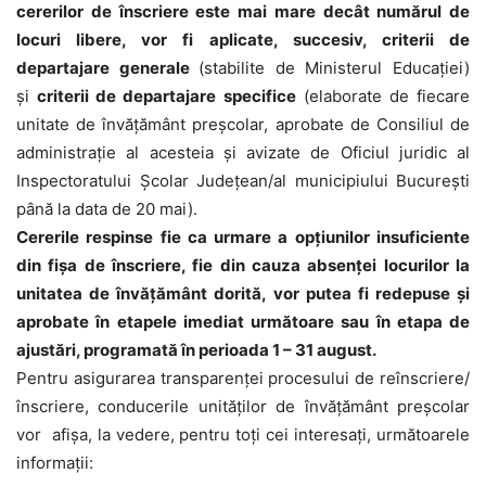
cererilor de înscriere
este mai mare decât numărul de
locuri libere, vor fi aplicate, succesiv, criterii de
departajare generale
(stabilite de Ministerul Educaţiei)
şi
criterii de departajare specifice
(elaborate de fiecare
unitate de învăţământ preşcolar, aprobate de Consiliul de
administraţie al acesteia şi avizate de Oficiul juridic al
Inspectoratului Şcolar Judeţean/al municipiului Bucureşti
până la data de 20 mai).
Cererile respinse fie ca urmare a opţiunilor insuficiente
din fişa de înscriere, fie din cauza absenţei locurilor la
unitatea de învăţământ dorită, vor putea fi redepuse şi
aprobate în etapele imediat următoare sau în etapa de
ajustări, programată în perioada 1 – 31 august.
Pentru asigurarea transparenţei procesului de reînscriere/
înscriere, conducerile unităţilor de învăţământ preşcolar
vor afişa, la vedere, pentru toţi cei interesaţi, următoarele
informaţii: