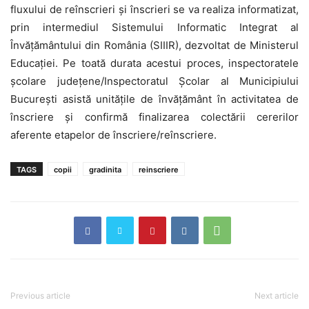
fluxului de reînscrieri şi înscrieri se va realiza informatizat,
prin intermediul Sistemului Informatic Integrat al
Învăţământului din România (SIIIR), dezvoltat de Ministerul
Educaţiei. Pe toată durata acestui proces, inspectoratele
şcolare judeţene/Inspectoratul Şcolar al Municipiului
Bucureşti asistă unităţile de învăţământ în activitatea de
înscriere şi confirmă finalizarea colectării cererilor
aferente etapelor de înscriere/reînscriere.
TAGS
copii
gradinita
reinscriere
Previous article
Next article