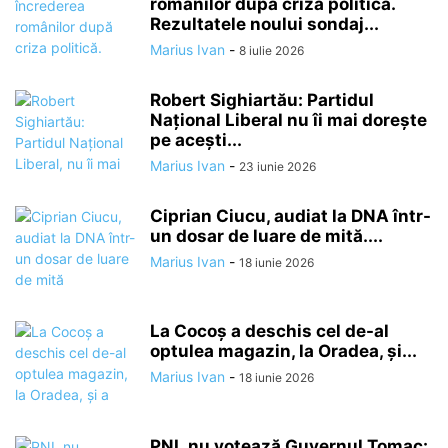
românilor după criza politică.
Rezultatele noului sondaj...
Marius Ivan
-
8 iulie 2026
Robert Sighiartău: Partidul
Național Liberal nu îi mai dorește
pe acești...
Marius Ivan
-
23 iunie 2026
Ciprian Ciucu, audiat la DNA într-
un dosar de luare de mită....
Marius Ivan
-
18 iunie 2026
La Cocoș a deschis cel de-al
optulea magazin, la Oradea, și...
Marius Ivan
-
18 iunie 2026
PNL nu votează Guvernul Tomac: