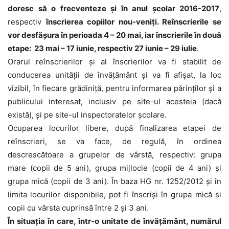
doresc să o frecventeze şi în anul şcolar 2016-2017
,
respectiv
înscrierea copiilor nou-veniţi. Reînscrierile se
vor desfăşura în perioada 4 – 20 mai, iar înscrierile în două
etape: 23 mai – 17 iunie, respectiv 27 iunie – 29 iulie
.
Orarul reînscrierilor şi al înscrierilor va fi stabilit de
conducerea unităţii de învăţământ şi va fi afişat, la loc
vizibil, în fiecare grădiniţă, pentru informarea părinţilor şi a
publicului interesat, inclusiv pe site-ul acesteia (dacă
există), şi pe site-ul inspectoratelor şcolare.
Ocuparea locurilor libere, după finalizarea etapei de
reînscrieri, se va face, de regulă, în ordinea
descrescătoare a grupelor de vârstă, respectiv: grupa
mare (copii de 5 ani), grupa mijlocie (copii de 4 ani) şi
grupa mică (copii de 3 ani). În baza HG nr. 1252/2012 şi în
limita locurilor disponibile, pot fi înscrişi în grupa mică şi
copii cu vârsta cuprinsă între 2 şi 3 ani.
În situaţia în care, într-o unitate de învăţământ, numărul