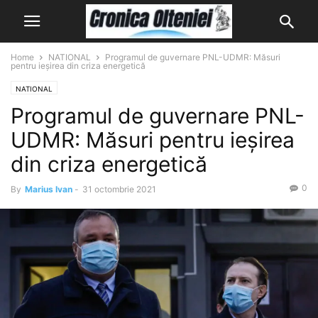
Home
NATIONAL
Programul de guvernare PNL-UDMR: Măsuri
pentru ieșirea din criza energetică
NATIONAL
Programul de guvernare PNL-
UDMR: Măsuri pentru ieșirea
din criza energetică
0
By
Marius Ivan
-
31 octombrie 2021