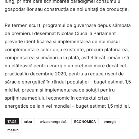
lung, printre care schimbarea paradigmei consumului
gospodăriilor sau construcția de noi unități de producție.
Pe termen scurt, programul de guvernare depus sâmbătă
de premierul desemnat Nicolae Ciucă la Parlament
prevede identificarea și implementarea de noi măsuri
complementare celor deja existente, precum plafonarea,
compensarea și amânarea la plată, astfel încât românii să
nu plătească pentru energie un preț mai mare decât cel
practicat în decembrie 2020, pentru a reduce riscul de
săracie energetică în rândul populației – buget estimat 1,5
mld lei, precum și implementarea de soluții pentru
sprijinirea mediului economic în contextul crizei
energetice de la nivel mondial – buget estimat 1,5 mld lei.
TAGS
criza
criza energetică
ECONOMICA
energie
masuri