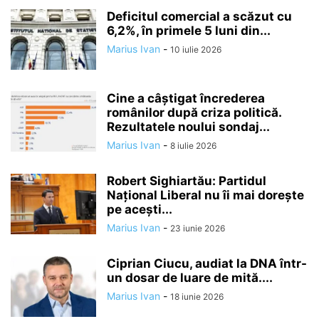
Deficitul comercial a scăzut cu
6,2%, în primele 5 luni din...
Marius Ivan
-
10 iulie 2026
Cine a câștigat încrederea
românilor după criza politică.
Rezultatele noului sondaj...
Marius Ivan
-
8 iulie 2026
Robert Sighiartău: Partidul
Național Liberal nu îi mai dorește
pe acești...
Marius Ivan
-
23 iunie 2026
Ciprian Ciucu, audiat la DNA într-
un dosar de luare de mită....
Marius Ivan
-
18 iunie 2026