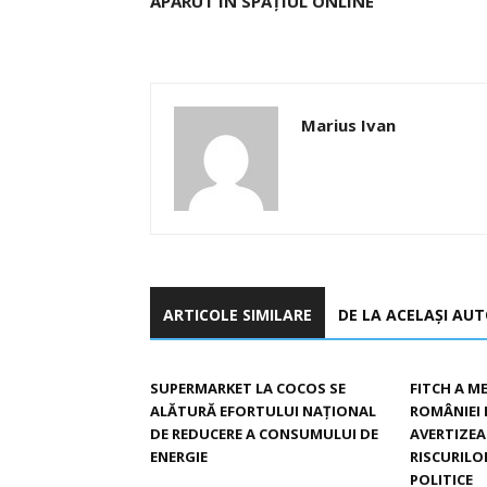
APĂRUT ÎN SPAȚIUL ONLINE
Marius Ivan
ARTICOLE SIMILARE
DE LA ACELAȘI AU
SUPERMARKET LA COCOS SE
FITCH A M
ALĂTURĂ EFORTULUI NAȚIONAL
ROMÂNIEI 
DE REDUCERE A CONSUMULUI DE
AVERTIZE
ENERGIE
RISCURILO
POLITICE