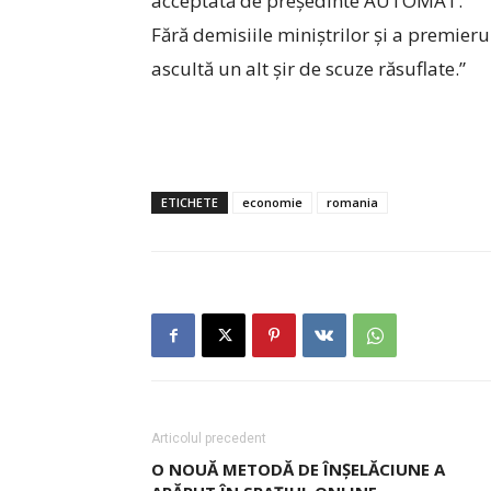
acceptată de președinte AUTOMAT.
Fără demisiile miniștrilor și a premieru
ascultă un alt șir de scuze răsuflate.”
ETICHETE
economie
romania
Articolul precedent
O NOUĂ METODĂ DE ÎNȘELĂCIUNE A