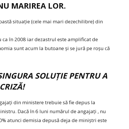
NU MARIREA LOR.
stă situație (cele mai mari dezechilibre) din
 ca în 2008 iar dezastrul este amplificat de
conomia sunt acum la butoane și se jură pe roșu că
SINGURA SOLUȚIE PENTRU A
CRIZĂ!
jați din ministere trebuie să fie depus la
nistru. Dacă în 6 luni numărul de angajați , nu
30% atunci demisia depusă deja de miniștri este