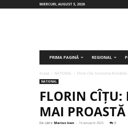
MIERCURI, AUGUST 5, 2026
Cronica
Olteniei
PRIMA PAGINĂ
REGIONAL
P
Acasă
NATIONAL
Florin Cîțu: Economia României e
NATIONAL
FLORIN CÎȚU:
MAI PROASTĂ 
De către
Marius Ivan
-
16 ianuarie 2025
0