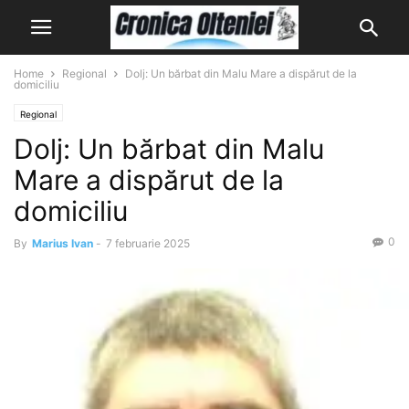
Home
Regional
Dolj: Un bărbat din Malu Mare a dispărut de la
domiciliu
Regional
Dolj: Un bărbat din Malu
Mare a dispărut de la
domiciliu
0
By
Marius Ivan
-
7 februarie 2025