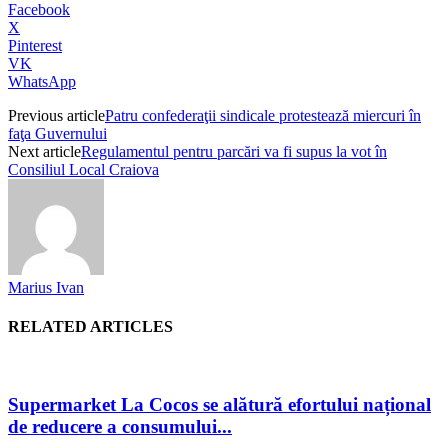
Facebook
X
Pinterest
VK
WhatsApp
Previous article
Patru confederaţii sindicale protestează miercuri în
faţa Guvernului
Next article
Regulamentul pentru parcări va fi supus la vot în
Consiliul Local Craiova
Marius Ivan
RELATED ARTICLES
Supermarket La Cocos se alătură efortului național
de reducere a consumului...