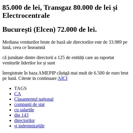
85.000 de lei, Transgaz 80.000 de lei și
Electrocentrale
București (Elcen) 72.000 de lei.
Mediana veniturilor brute de bază ale directorilor este de 33.989 pe
lună, ceea ce înseamnă
că jumătate dintre directorii a 125 de entități care au raportat
veniturile liderilor lor și sunt
înregistrate în baza AMEPIP câștigă mai mult de 6.500 de euro brut
pe lună. Citeste in continuare
AICI
TAGS
CA
Clasamentul național
companii de stat
cu salariile
din 143
directorilor
și indemnizațiile