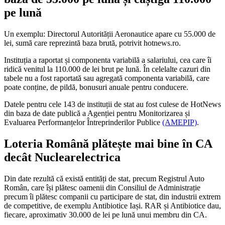
pe lună
Un exemplu: Directorul Autorității Aeronautice apare cu 55.000 de
lei, sumă care reprezintă baza brută, potrivit hotnews.ro.
Instituția a raportat și componenta variabilă a salariului, cea care îi
ridică venitul la 110.000 de lei brut pe lună. În celelalte cazuri din
tabele nu a fost raportată sau agregată componenta variabilă, care
poate conține, de pildă, bonusuri anuale pentru conducere.
Datele pentru cele 143 de instituții de stat au fost culese de HotNews
din baza de date publică a Agenției pentru Monitorizarea și
Evaluarea Performanțelor Întreprinderilor Publice
(AMEPIP)
.
Loteria Română plătește mai bine în CA
decât Nuclearelectrica
Din date rezultă că există entități de stat, precum Registrul Auto
Român, care își plătesc oamenii din Consiliul de Administrație
precum îi plătesc companii cu participare de stat, din industrii extrem
de competitive, de exemplu Antibiotice Iași. RAR și Antibiotice dau,
fiecare, aproximativ 30.000 de lei pe lună unui membru din CA.