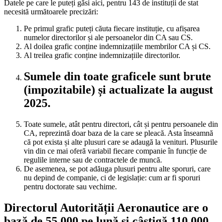
Datele pe care le puteți găsi aici, pentru 143 de instituții de stat
necesită următoarele precizări:
Pe primul grafic puteți căuta fiecare instituție, cu afișarea
numelor directorilor și ale persoanelor din CA sau CS.
Al doilea grafic conține indemnizațiile membrilor CA și CS.
Al treilea grafic conține indemnizațiile directorilor.
Sumele din toate graficele sunt brute
(impozitabile) și actualizate la august
2025.
Toate sumele, atât pentru directori, cât și pentru persoanele din
CA, reprezintă doar baza de la care se pleacă. Asta înseamnă
că pot exista și alte plusuri care se adaugă la venituri. Plusurile
vin din ce mai oferă variabil fiecare companie în funcție de
regulile interne sau de contractele de muncă.
De asemenea, se pot adăuga plusuri pentru alte sporuri, care
nu depind de companie, ci de legislație: cum ar fi sporuri
pentru doctorate sau vechime.
Directorul Autorității Aeronautice are o
bază de 55.000 pe lună și câștigă 110.000