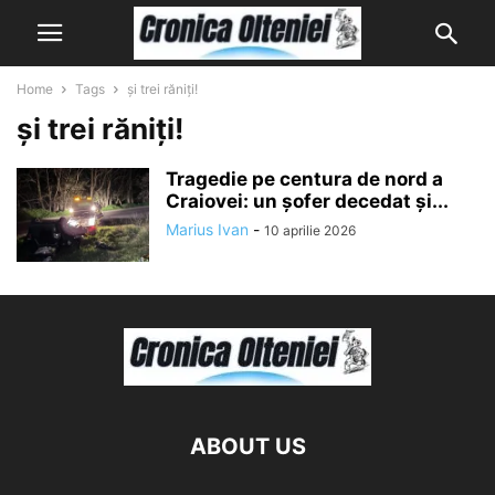
Home
Tags
și trei răniți!
și trei răniți!
Tragedie pe centura de nord a
Craiovei: un șofer decedat și...
Marius Ivan
-
10 aprilie 2026
ABOUT US