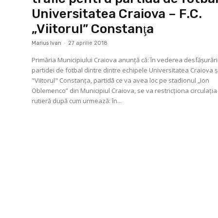
Universitatea Craiova – F.C.
„Viitorul” Constanţa
Marius Ivan
-
27 aprilie 2018
Primăria Municipiului Craiova anunţă că: în vederea desfăşurări
partidei de fotbal dintre dintre echipele Universitatea Craiova şi
"Viitorul" Constanţa, partidă ce va avea loc pe stadionul „Ion
Oblemenco” din Municipiul Craiova, se va restricţiona circulaţia
rutieră după cum urmează: în...