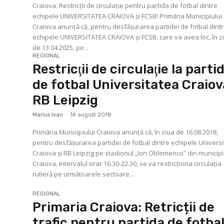
Craiova: Restricții de circulație pentru partida de fotbal dintre
echipele UNIVERSITATEA CRAIOVA şi FCSB! Primăria Municipiului
Craiova anunţă că, pentru desfăşurarea partidei de fotbal dintre
echipele UNIVERSITATEA CRAIOVA şi FCSB, care va avea loc, în z
de 13.04.2025, pe...
REGIONAL
Restricţii de circulaţie la parti
de fotbal Universitatea Craiov
RB Leipzig
Marius Ivan
-
14 august 2018
Primăria Municipiului Craiova anunţă că, în ziua de 16.08.2018,
pentru desfăşurarea partidei de fotbal dintre echipele Univers
Craiova şi RB Leipzig pe stadionul „Ion Oblemenco” din municipi
Craiova, intervalul orar 16.30-22.30, se va restricţiona circulaţia
rutieră pe următoarele sectoare...
REGIONAL
Primaria Craiova: Retricții de
trafic pentru partida de fotba