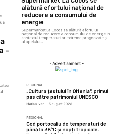
Supermarket La Cocos se
alătură efortului național de
reducere a consumului de
energie
iua
Supermarket La Cocos se alătură efortului
național de reducere a consumului de energie În
contextul temperaturilor extreme prognozate și
da
al apelului...
a -
- Advertisement -
itatea
REGIONAL
„Cultura țestului în Oltenia“, primul
ul
pas către patrimoniul UNESCO
Marius Ivan
-
5 august 2026
REGIONAL
Cod portocaliu de temperaturi de
până la 38°C și nopți tropicale.
l