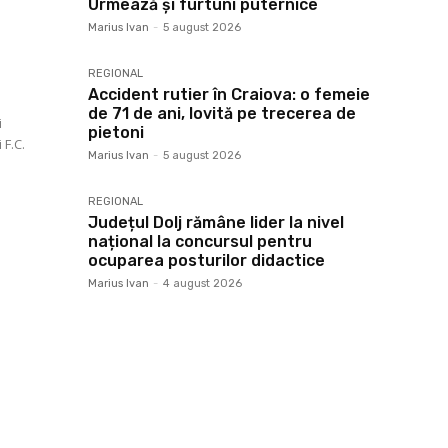
Urmează și furtuni puternice
Marius Ivan
-
5 august 2026
REGIONAL
Accident rutier în Craiova: o femeie
de 71 de ani, lovită pe trecerea de
i
pietoni
 F.C.
Marius Ivan
-
5 august 2026
REGIONAL
Județul Dolj rămâne lider la nivel
național la concursul pentru
ocuparea posturilor didactice
Marius Ivan
-
4 august 2026