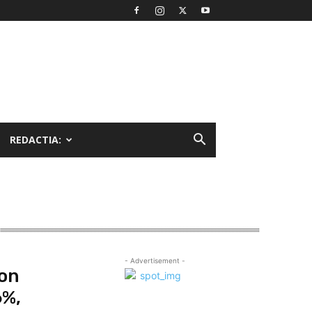
REDACTIA:
- Advertisement -
ion
6%,