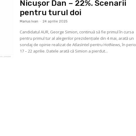
Nicuşor Dan – 22%. Scenarii
pentru turul doi
Marius Ivan
-
24 aprilie 2025
Candidatul AUR, George Simion, continuă să fie primul în cursa
pentru primul tur al alegerilor prezidenţiale din 4 mai, arată un
sondaj de opinie realizat de AtlasIntel pentru HotNews, în per
17 – 22 aprilie. Datele arată că Simion a pierdut...