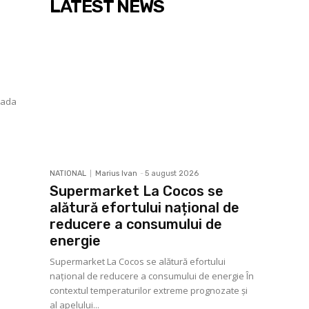
LATEST NEWS
ioada
NATIONAL
Marius Ivan
-
5 august 2026
Supermarket La Cocos se
alătură efortului național de
reducere a consumului de
energie
Supermarket La Cocos se alătură efortului
național de reducere a consumului de energie În
contextul temperaturilor extreme prognozate și
al apelului...