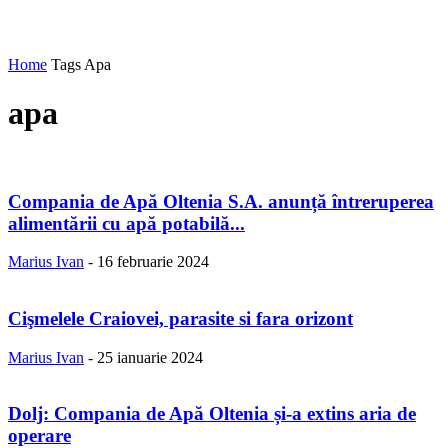
Home
Tags
Apa
apa
Compania de Apă Oltenia S.A. anunță întreruperea
alimentării cu apă potabilă...
Marius Ivan
-
16 februarie 2024
Cişmelele Craiovei, parasite si fara orizont
Marius Ivan
-
25 ianuarie 2024
Dolj: Compania de Apă Oltenia și-a extins aria de
operare